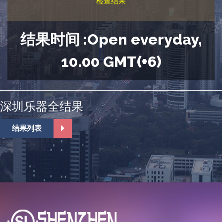
检查结果
结果时间 :Open everyday,
10.00 GMT(+6)
深圳乐器全结果
结果列表