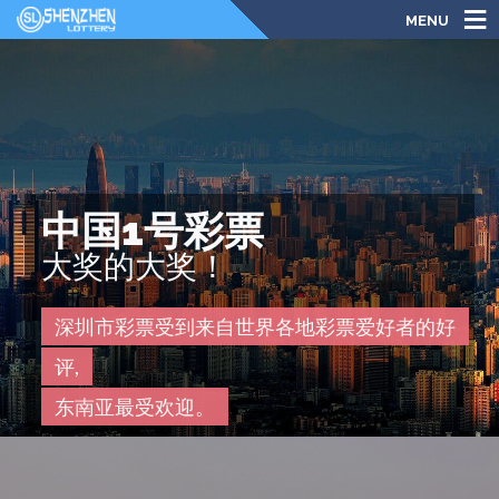
MENU
中国1号彩票
大奖的大奖！
深圳市彩票受到来自世界各地彩票爱好者的好
评,
东南亚最受欢迎。