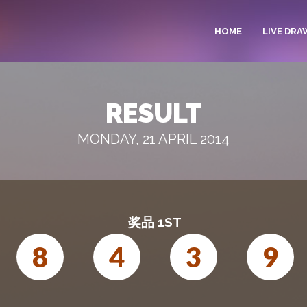
HOME
LIVE DRA
RESULT
MONDAY, 21 APRIL 2014
奖品 1ST
8
4
3
9