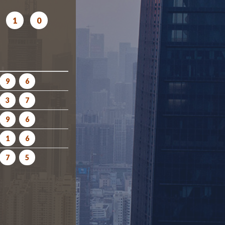
1
0
9
6
3
7
9
6
1
6
7
5