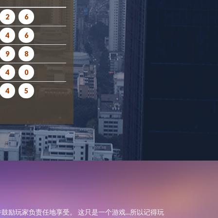
2
6
4
6
9
8
4
0
4
5
鼓励玩家负责任地享受。 这只是一个游戏...所以记得玩