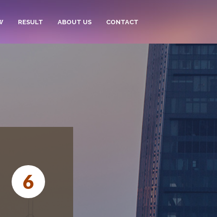
W
RESULT
ABOUT US
CONTACT
6