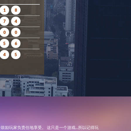
1
8
7
4
0
0
5
6
4
5
鼓励玩家负责任地享受。 这只是一个游戏...所以记得玩