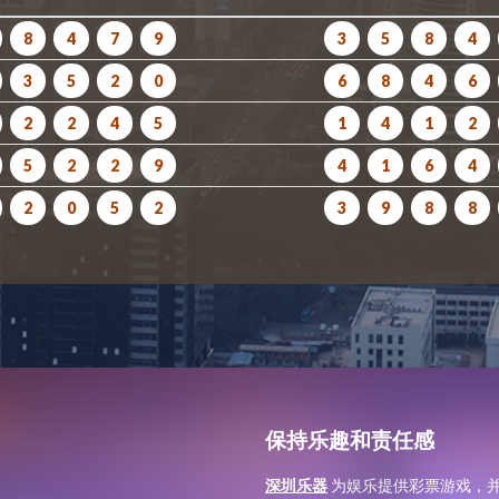
8
4
7
9
3
5
8
4
3
5
2
0
6
8
4
6
2
2
4
5
1
4
1
2
5
2
2
9
4
1
6
4
2
0
5
2
3
9
8
8
保持乐趣和责任感
深圳乐器
为娱乐提供彩票游戏，并