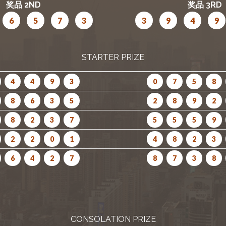
奖品 2ND
奖品 3RD
6
5
7
3
3
9
4
9
STARTER PRIZE
4
4
9
3
0
7
5
8
8
6
3
5
2
8
9
2
8
2
3
7
5
5
5
9
2
2
0
1
4
8
2
3
6
4
2
7
8
7
3
8
CONSOLATION PRIZE