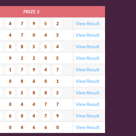
PRIZE 3
View Result
4
7
9
5
2
View Result
4
7
0
4
3
View Result
8
8
3
5
4
View Result
9
2
2
0
5
View Result
1
7
9
4
7
View Result
0
8
4
0
1
View Result
0
3
8
8
3
View Result
0
4
4
7
7
View Result
6
8
4
7
9
View Result
0
4
6
6
0