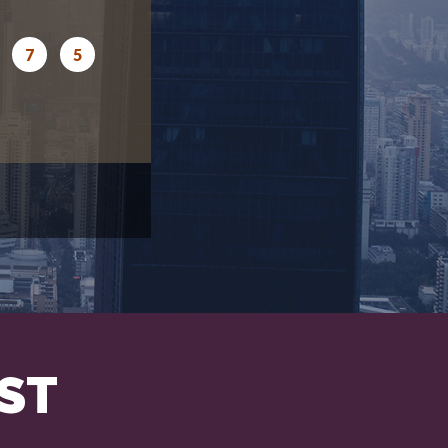
7
5
ST